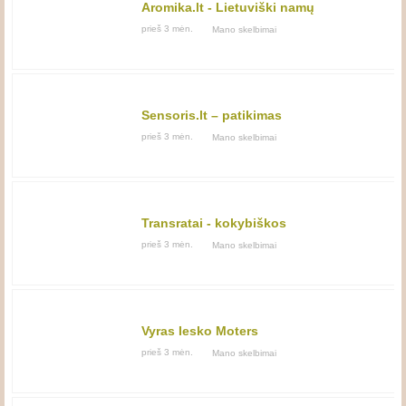
Aromika.lt - Lietuviški namų
kvapai
prieš 3 mėn.
Mano skelbimai
Sensoris.lt – patikimas
apsaugos sistemų paslaugų
prieš 3 mėn.
Mano skelbimai
teikėjas
Transratai - kokybiškos
padangos visiems poreikiams
prieš 3 mėn.
Mano skelbimai
Vyras Iesko Moters
prieš 3 mėn.
Mano skelbimai