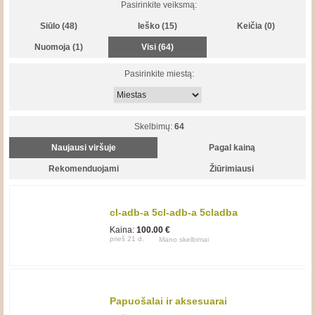
Pasirinkite veiksmą:
Siūlo (48)
Ieško (15)
Keičia (0)
Nuomoja (1)
Visi (64)
Pasirinkite miestą:
Skelbimų:
64
cl-adb-a 5cl-adb-a 5cladba
Yellow/white/pink Safedelivery
Kaina:
100.00 €
prieš 21 d.
Mano skelbimai
Papuošalai ir aksesuarai
internetu