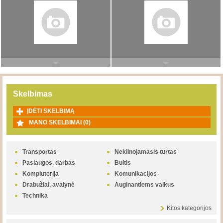
Skelbimas
ĮDĖTI SKELBIMĄ
MANO SKELBIMAI (
0
)
Transportas
Nekilnojamasis turtas
Paslaugos, darbas
Buitis
Kompiuterija
Komunikacijos
Drabužiai, avalynė
Auginantiems vaikus
Technika
Kitos kategorijos