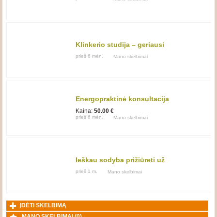
Klinkerio studija – geriausi
gaminiai fasadui ir aplinkai
prieš 6 mėn.
Mano skelbimai
Energopraktinė konsultacija
Kaina:
50.00 €
prieš 6 mėn.
Mano skelbimai
Ieškau sodyba prižiūreti už
apgyvendima
prieš 1 m.
Mano skelbimai
ĮDĖTI SKELBIMĄ
MANO SKELBIMAI (
0
)