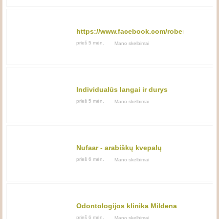
https://www.facebook.com/roberta.netavo
prieš 5 mėn.
Mano skelbimai
Individualūs langai ir durys
internetu
prieš 5 mėn.
Mano skelbimai
Nufaar - arabiškų kvepalų
parduotuvė
prieš 6 mėn.
Mano skelbimai
Odontologijos klinika Mildena
prieš 6 mėn.
Mano skelbimai