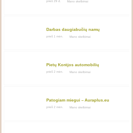
prieš 29 d.
Mano skelbimai
Darbas daugiabučių namų
laiptinių ir teritorijų
prieš 1 mėn.
Mano skelbimai
prižiūrėtojams
Pietų Korėjos automobilių
aukcionai
prieš 2 mėn.
Mano skelbimai
Patogiam miegui – Auraplus.eu
čiužiniai, pagalvės ir lovos
prieš 2 mėn.
Mano skelbimai